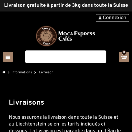
Livraison gratuite à partir de 3kg dans toute la Suisse
Connexion
person
0
view_headline
search
chevron_right
Informations
chevron_right
Livraison
Livraisons
Nous assurons la livraison dans toute la Suisse et
au Liechtenstein selon les tarifs indiqués ci-
dessous. La livraison est garantie dans un délai de