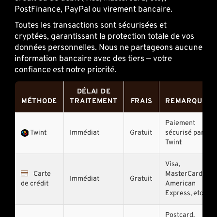
PostFinance, PayPal ou virement bancaire.
Toutes les transactions sont sécurisées et
cryptées, garantissant la protection totale de vos
données personnelles. Nous ne partageons aucune
information bancaire avec des tiers — votre
confiance est notre priorité.
DÉLAI DE
MÉTHODE
TRAITEMENT
FRAIS
REMARQUES
Paiement
Twint
Immédiat
Gratuit
sécurisé par
Twint
Visa,
Carte
MasterCard,
Immédiat
Gratuit
de crédit
American
Express, etc
Postcard,