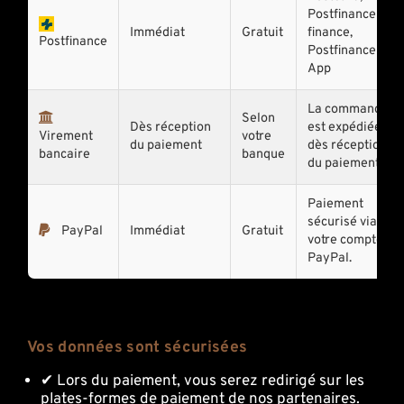
Postfinance e-
Immédiat
Gratuit
finance,
Postfinance
Postfinance
App
La commande
Selon
Dès réception
est expédiée
Virement
votre
du paiement
dès réception
bancaire
banque
du paiement.
Paiement
sécurisé via
PayPal
Immédiat
Gratuit
votre compte
PayPal.
Vos données sont sécurisées
✔ Lors du paiement, vous serez redirigé sur les
plates-formes de paiement de nos partenaires.