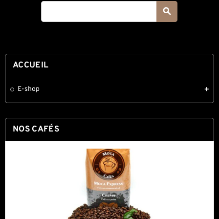
search
ACCUEIL
E-shop
add
NOS CAFÉS